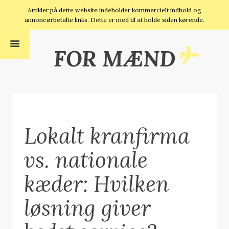
Artikler på dette website indeholder kommercielt indhold og
annoncørbetalte links. Dette er med til at holde siden kørende.
FOR MÆND
Lokalt kranfirma
vs. nationale
kæder: Hvilken
løsning giver