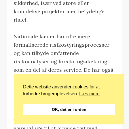
sikkerhed, især ved store eller
komplekse projekter med betydelige
risici.
Nationale kæder har ofte mere
formaliserede risikostyringsprocesser
og kan tilbyde omfattende
risikoanalyser og forsikringsdækning
som en del af deres service. De har også
bedre kapacitet til at håndtere store
erstatningskrav uden at det påvirker
Dette website anvender cookies for at
forbedre brugeroplevelsen.
Læs mere
deres evne til at fortsætte driften.
OK, det er i orden
Lokale firmaer kan dog tilbyde mere
fleksible tilgange til risikostyring og kan
være villige til at arbejde tæt med